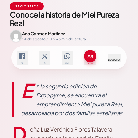
NACIONALES
Conoce la historia de Miel Pureza
Real
Ana Carmen Martínez
24 de agosto, 2019 • 3 min de lectura
ESCUCHAR
FB
X
WA
TEXTO
E
n la segunda edición de
Expopyme, se encuentra el
emprendimiento Miel pureza Real,
desarrollada por dos familias estelianas.
D
oña Luz Verónica Flores Talavera