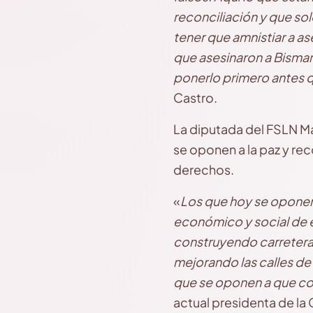
reconciliación y que so
tener que amnistiar a as
que asesinaron a Bismar
ponerlo primero antes 
Castro.
La diputada del FSLN Mar
se oponen a la paz y re
derechos.
«
Los que hoy se oponen 
económico y social de e
construyendo carretera
mejorando las calles de
que se oponen a que co
actual presidenta de la