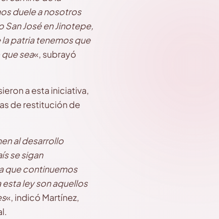
nos duele a nosotros
o San José en Jinotepe,
 la patria tenemos que
 que sea
«, subrayó
eron a esta iniciativa,
as de restitución de
en al desarrollo
ís se sigan
 a que continuemos
esta ley son aquellos
es
«, indicó Martínez,
l.