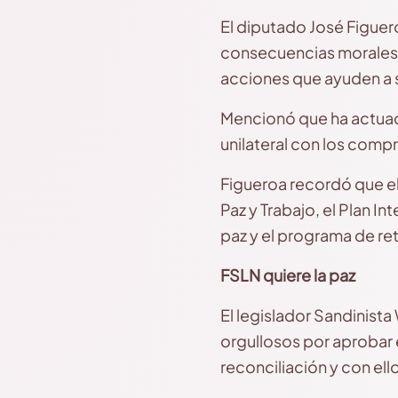
El diputado José Figuero
consecuencias morales,
acciones que ayuden a s
Mencionó que ha actua
unilateral con los comp
Figueroa recordó que el
Paz y Trabajo, el Plan I
paz y el programa de re
FSLN quiere la paz
El legislador Sandinista
orgullosos por aprobar 
reconciliación y con ell