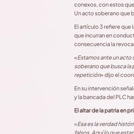
conexos, con estos que 
Un acto soberano que b
El artículo 3 refiere q
que incurran en conduct
consecuencia la revocac
«
Estamos ante un acto 
soberano que busca la pa
repetición
» dijo el coo
En su intervención seña
y la bancada del PLC han
El altar de la patria en p
«
Esa es la verdad histó
falsos. Aquí lo que esta