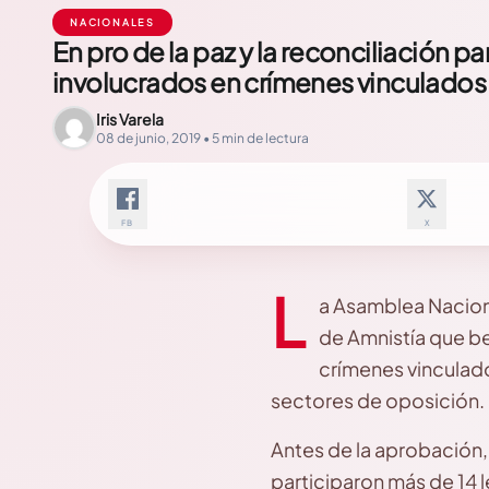
NACIONALES
En pro de la paz y la reconciliación 
involucrados en crímenes vinculados
Iris Varela
08 de junio, 2019 • 5 min de lectura
FB
X
L
a Asamblea Naciona
de Amnistía que be
crímenes vinculado
sectores de oposición.
Antes de la aprobación, 
participaron más de 14 