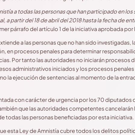
stía a todas las personas que han participado en los
al, a partir del 18 de abril del 2018 hasta la fecha de en
rimer párrafo del artículo 1 de la iniciativa aprobada po
extiende a las personas que no han sido investigadas, 
ón, en procesos penales para determinar responsabil
ias. Por tanto las autoridades no iniciarán procesos d
esos administrativos iniciados y los procesos penales
mo la ejecución de sentencias al momento de la entrad
sentada con carácter de urgencia por los 70 diputados 
 también que las autoridades competentes cancelarán l
 todas las personas beneficiadas por esta iniciativa.
que esta Ley de Amnistía cubre todos los delitos polít