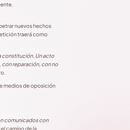
gente.
rpetrar nuevos hechos
petición traerá como
 constitución. Un acto
a, con reparación, con no
ro.
que medios de oposición
 con comunicados con
 el camino de la