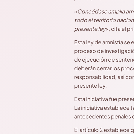
«
Concédase amplia amni
todo el territorio nacion
presente ley
«, cita el p
Esta ley de amnistía se 
proceso de investigaci
de ejecución de sentenc
deberán cerrar los proc
responsabilidad, así co
presente ley.
Esta iniciativa fue pre
La iniciativa establece
antecedentes penales de
El artículo 2 establece 