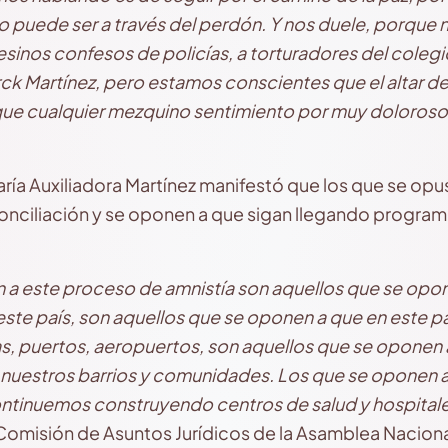
lo puede ser a través del perdón. Y nos duele, porque 
esinos confesos de policías, a torturadores del colegi
ck Martínez, pero estamos conscientes que el altar de
que cualquier mezquino sentimiento por muy doloroso
ía Auxiliadora Martínez manifestó que los que se opusi
conciliación y se oponen a que sigan llegando program
a este proceso de amnistía son aquellos que se opon
ste país, son aquellos que se oponen a que en este pa
s, puertos, aeropuertos, son aquellos que se oponen
 nuestros barrios y comunidades. Los que se oponen a 
ntinuemos construyendo centros de salud y hospital
 Comisión de Asuntos Jurídicos de la Asamblea Naciona