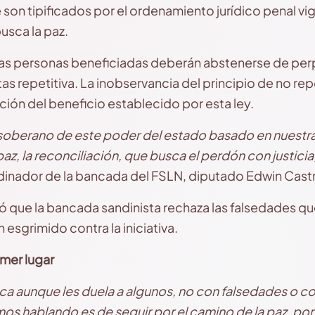
son tipificados por el ordenamiento jurídico penal vi
usca la paz.
ue las personas beneficiadas deberán abstenerse de pe
as repetitiva. La inobservancia del principio de no re
ión del beneficio establecido por esta ley.
soberano de este poder del estado basado en nuestra
z, la reconciliación, que busca el perdón con justici
rdinador de la bancada del FSLN, diputado Edwin Cast
ló que la bancada sandinista rechaza las falsedades 
 esgrimido contra la iniciativa.
rimer lugar
rica aunque les duela a algunos, no con falsedades o
mos hablando es de seguir por el camino de la paz, por