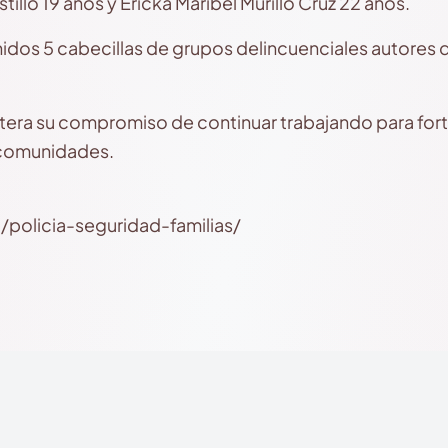
llo 19 años y Ericka Maribel Murillo Cruz 22 años.
idos 5 cabecillas de grupos delincuenciales autores d
reitera su compromiso de continuar trabajando para for
y comunidades.
/policia-seguridad-familias/