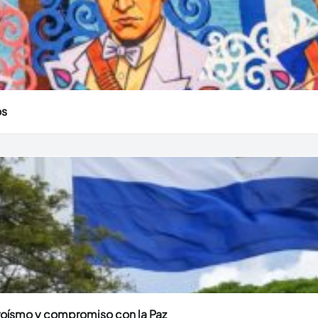
os
eroísmo y compromiso con la Paz