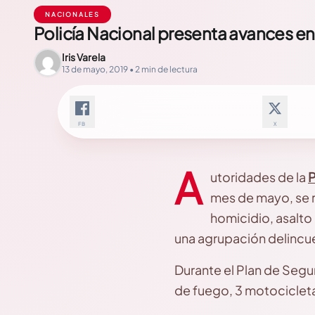
NACIONALES
Policía Nacional presenta avances en
Iris Varela
13 de mayo, 2019 • 2 min de lectura
FB
X
A
utoridades de la
P
mes de mayo, se r
homicidio, asalto
una agrupación delincue
Durante el Plan de Segu
de fuego, 3 motocicleta