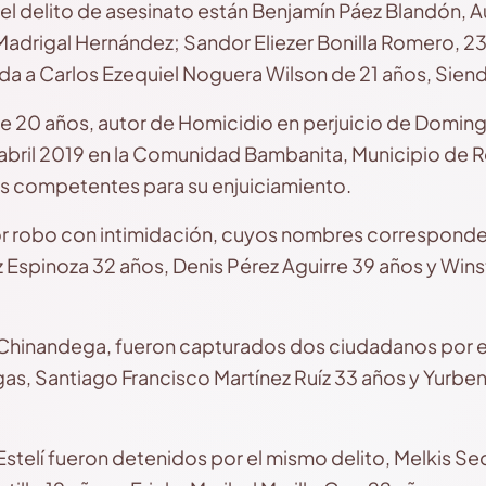
 el delito de asesinato están Benjamín Páez Blandón, 
adrigal Hernández; Sandor Eliezer Bonilla Romero, 23
ida a Carlos Ezequiel Noguera Wilson de 21 años, Siend
e 20 años, autor de Homicidio en perjuicio de Domin
 abril 2019 en la Comunidad Bambanita, Municipio de Ro
es competentes para su enjuiciamiento.
or robo con intimidación, cuyos nombres corresponden
 Espinoza 32 años, Denis Pérez Aguirre 39 años y Win
Chinandega, fueron capturados dos ciudadanos por el
s, Santiago Francisco Martínez Ruíz 33 años y Yurbe
stelí fueron detenidos por el mismo delito, Melkis Sed