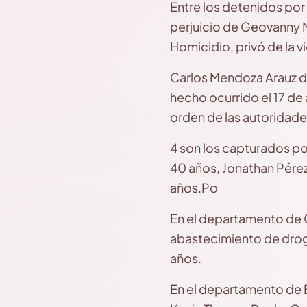
Entre los detenidos por
perjuicio de Geovanny M
Homicidio, privó de la v
Carlos Mendoza Arauz d
hecho ocurrido el 17 de
orden de las autoridad
4 son los capturados p
40 años, Jonathan Pérez
años.Po
En el departamento de 
abastecimiento de droga
años.
En el departamento de E