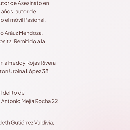
Autor de Asesinato en
 años, autor de
o el móvil Pasional.
go Aráuz Mendoza,
sita. Remitido a la
 a Freddy Rojas Rivera
ston Urbina López 38
 delito de
n Antonio Mejía Rocha 22
eth Gutiérrez Valdivia,