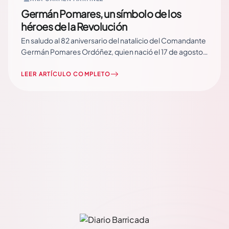
Germán Pomares, un símbolo de los
héroes de la Revolución
En saludo al 82 aniversario del natalicio del Comandante
Germán Pomares Ordóñez, quien nació el 17 de agosto
de 1937, Barricada recuerda al más experimentado
guerrillero que tuvo el FSLN, pero también al hombre
LEER ARTÍCULO COMPLETO
humilde, al cuadro que tenía gran claridad política, al
revolucionario ejemplar. Este texto es… Read More