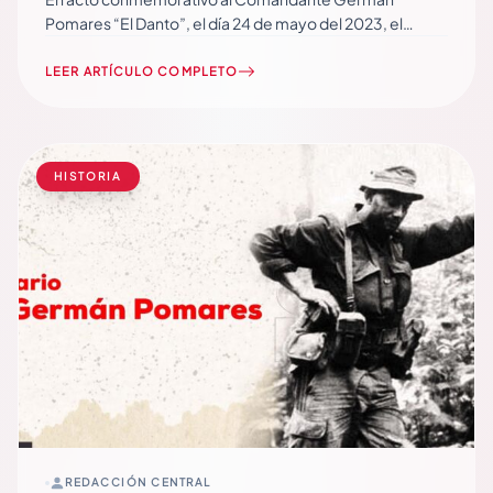
Pomares “El Danto”, el día 24 de mayo del 2023, el
Presidente de Nicaragua, Comandante Daniel Ortega y
la Vicepresidenta Compañera Rosario Murillo,
LEER ARTÍCULO COMPLETO
presidiendo el acto, para además hacer entrega a
transportistas nicaragüenses, de nuevas unidades de
transporte, buses rusos que vienen a… Read More
HISTORIA
REDACCIÓN CENTRAL