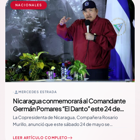
NACIONALES
MERCEDES ESTRADA
Nicaragua conmemorará al Comandante
Germán Pomares “El Danto” este 24 de
mayo
La Copresidenta de Nicaragua, Compañera Rosario
Murillo, anunció que este sábado 24 de mayo se
conmemorará al Comandante Germán Pomares
Ordóñez, “El Danto”, en su natal Chinandega, y también
LEER ARTÍCULO COMPLETO