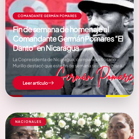
COMANDANTE GERMÁN POMARES
Fin de semana de homenaje al
Comandante Germán Pomares “El
Danto” en Nicaragua
La Copresidenta de Nicaragua, compañera Rosario
Murillo destacó que este fin de semana se desarrollarán
actividades conmemorativas en todo el país en honor al
comandante Germán Pomares Ordóñez “El Danto”,
Leer artículo
resaltando su legado de lucha y compromiso con el
pueblo nicaragüense. “Actividades en todo el país para
este…
NACIONALES