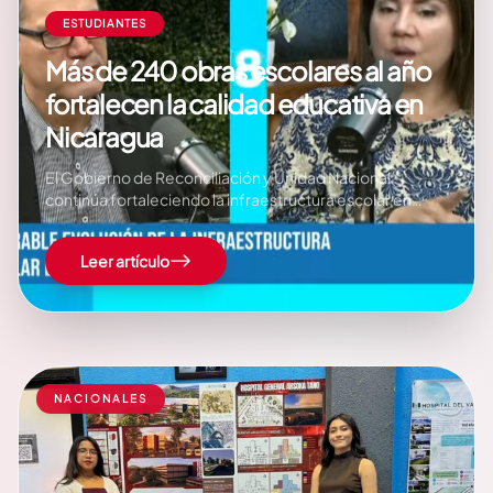
ESTUDIANTES
Más de 240 obras escolares al año
fortalecen la calidad educativa en
Nicaragua
El Gobierno de Reconciliación y Unidad Nacional
continúa fortaleciendo la infraestructura escolar en
Nicaragua mediante un amplio programa de inversión
pública que este mes permitirá entregar 31 centros
Leer artículo
educativos entre nuevas construcciones,
rehabilitaciones y ampliaciones, informó la ministra de
Educación, Mendy Arauz, durante una entrevista en el
programa Estudio…
NACIONALES