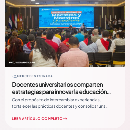
MERCEDES ESTRADA
Docentes universitarios comparten
estrategias para innovar la educación
superior
Con el propósito de intercambiar experiencias,
fortalecer las prácticas docentes y consolidar una
educación superior vinculada con las comunidades,
maestros y maestras de las Universidades Nacionales
LEER ARTÍCULO COMPLETO
participaron en un encuentro interuniversitario