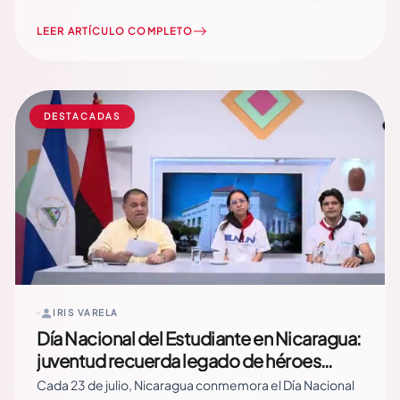
Mártires del 13 de diciembre, frente al Olof Palme, como
parte de la jornada conmemorativa del Día Nacional del
LEER ARTÍCULO COMPLETO
Estudiante nicaragüense. Durante la actividad, jóvenes
universitarios y estudiantes de secundaria rindieron
homenaje… Read More
DESTACADAS
IRIS VARELA
Día Nacional del Estudiante en Nicaragua:
juventud recuerda legado de héroes
estudiantiles del 23 de julio
Cada 23 de julio, Nicaragua conmemora el Día Nacional