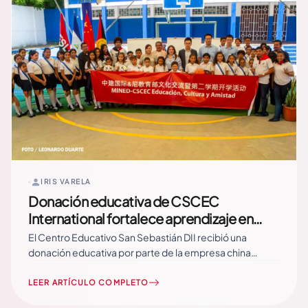
IRIS VARELA
Donación educativa de CSCEC
International fortalece aprendizaje en
Centro Educativo San Sebastián
El Centro Educativo San Sebastián DII recibió una
donación educativa por parte de la empresa china
CSCEC International, en coordinación con el Ministerio
de Educación (MINED), como parte de una jornada de
LEER ARTÍCULO COMPLETO
intercambio cultural y cooperación que permitió