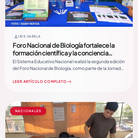
IRIS VARELA
Foro Nacional de Biología fortalece la
formación científica y la conciencia
ambiental en el Sistema Educativo
El Sistema Educativo Nacional realizó la segunda edición
Nacional
del Foro Nacional de Biología, como parte de la Jornada
Nacional de Ciencias, con el propósito de fortalecer las
competencias científicas, promover la innovación
LEER ARTÍCULO COMPLETO
educativa y consolidar una cultura ambiental en
estudiantes, docentes y profesionales de la educación.
Durante la… Read More
NACIONALES