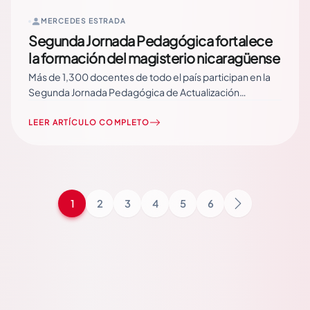
MERCEDES ESTRADA
Segunda Jornada Pedagógica fortalece
la formación del magisterio nicaragüense
Más de 1,300 docentes de todo el país participan en la
Segunda Jornada Pedagógica de Actualización
Científica y Didáctica, un espacio impulsado por el
Ministerio de Educación (MINED) para fortalecer las
LEER ARTÍCULO COMPLETO
capacidades del magisterio y continuar elevando la
calidad del proceso de enseñanza en Nicaragua. La
ministra de… Read More
1
2
3
4
5
6