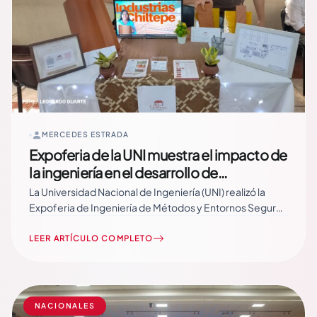
MERCEDES ESTRADA
Expoferia de la UNI muestra el impacto de
la ingeniería en el desarrollo de
emprendimientos
La Universidad Nacional de Ingeniería (UNI) realizó la
Expoferia de Ingeniería de Métodos y Entornos Seguros
de Trabajo, un espacio académico en el que estudiantes
de Ingeniería Industrial presentaron más de 50
LEER ARTÍCULO COMPLETO
proyectos orientados a mejorar los procesos
productivos y las condiciones de higiene y seguridad en
pequeñas y… Read More
NACIONALES