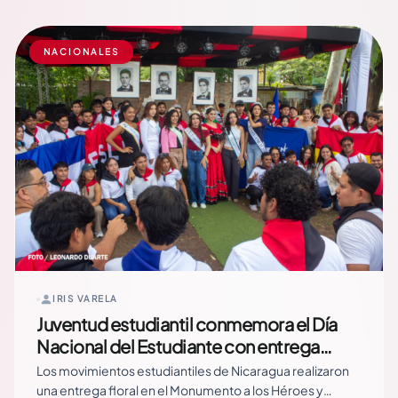
entregar materiales para fortalecer las condiciones de
aprendizaje de estudiantes y… Read More
NACIONALES
IRIS VARELA
Juventud estudiantil conmemora el Día
Nacional del Estudiante con entrega
floral a héroes estudiantiles
Los movimientos estudiantiles de Nicaragua realizaron
una entrega floral en el Monumento a los Héroes y