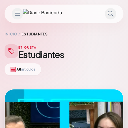
Saltar al contenido
INICIO
ESTUDIANTES
ETIQUETA
Estudiantes
68
artículos