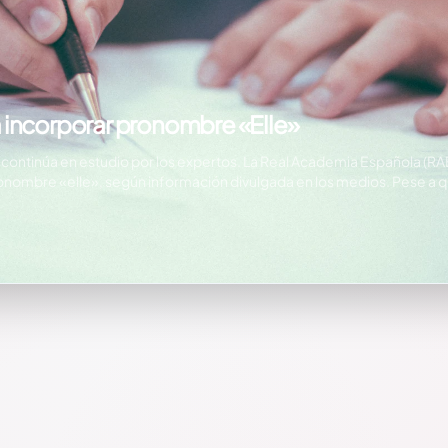
 incorporar pronombre «Elle»
 Academia Española (RAE) analiza incluir en una de sus secciones en la
onombre «elle», según información divulgada en los medios. Pese a 