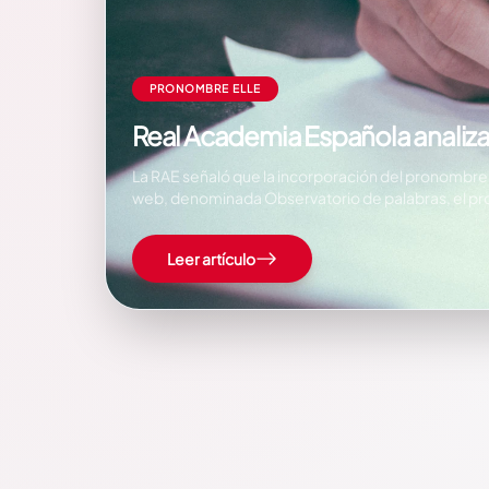
PRONOMBRE ELLE
Real Academia Española analiza
La RAE señaló que la incorporación del pronombre continúa en estudio por los expertos. La Real
web, denominada Observatorio de palabras, el pr
Leer artículo