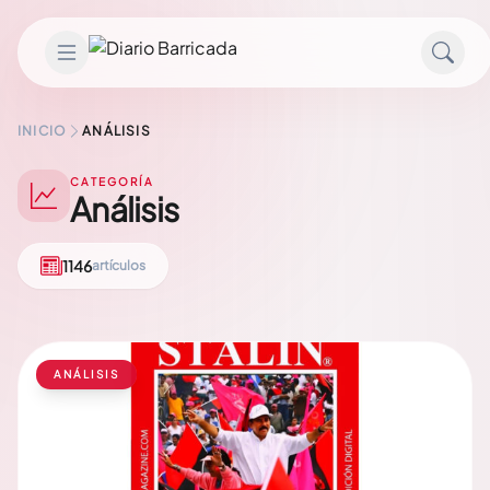
Saltar al contenido
INICIO
ANÁLISIS
CATEGORÍA
Análisis
1146
artículos
ANÁLISIS