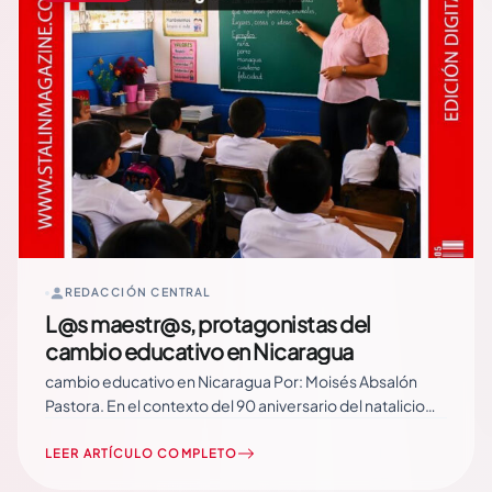
REDACCIÓN CENTRAL
L@s maestr@s, protagonistas del
cambio educativo en Nicaragua
cambio educativo en Nicaragua Por: Moisés Absalón
Pastora. En el contexto del 90 aniversario del natalicio
del Fundador del Frente Sandinista de Liberación
Nacional, Carlos Fonseca Amador, consagrado como el
LEER ARTÍCULO COMPLETO
Jefe de la Revolución Popular Sandinista, la Asamblea