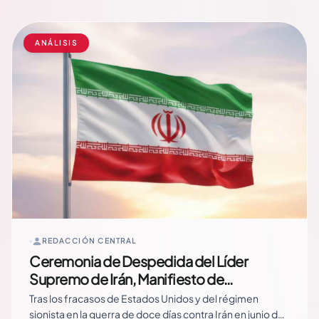
Nacional en pleno se trasladó a Boca de Piedra, al… Read
More
ANÁLISIS
REDACCIÓN CENTRAL
Ceremonia de Despedida del Líder
Supremo de Irán, Manifiesto de
Solidaridad por la Paz
Tras los fracasos de Estados Unidos y del régimen
sionista en la guerra de doce días contra Irán en junio de