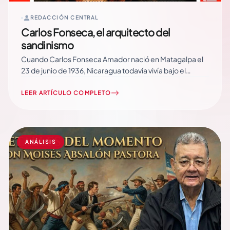
REDACCIÓN CENTRAL
Carlos Fonseca, el arquitecto del
sandinismo
Cuando Carlos Fonseca Amador nació en Matagalpa el
23 de junio de 1936, Nicaragua todavía vivía bajo el
impacto del asesinato del General Augusto César
Sandino y el ascenso de la dinastía somocista. Aquel
LEER ARTÍCULO COMPLETO
niño que creció en el barrio El Laborío, ayudando a su
madre Justina Fonseca a… Read More
ANÁLISIS