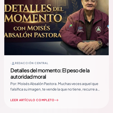
REDACCIÓN CENTRAL
Detalles del momento: El peso de la
autoridad moral
Por: Moisés Absalón Pastora. Muchas veces aquel que
falsifica su imagen, te vende la que no tiene, recurre a
echarse flores así mismo para que lo perciban como
buena gente, para que sea tomado en cuenta en
LEER ARTÍCULO COMPLETO
espacios en los que por méritos propios nunca podría
alcanzar y… Read More