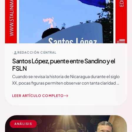
REDACCIÓN CENTRAL
Santos López, puente entre Sandino y el
FSLN
Cuando se revisa la historia de Nicaragua durante el siglo
XX, pocas figuras permiten observar con tanta claridad la
continuidad entre distintas etapas de la lucha por la
soberanía nacional como el Coronel Santos López. Su
LEER ARTÍCULO COMPLETO
trayectoria abarca desde los años de la resistencia
encabezada por Augusto C. Sandino… Read More
ANÁLISIS