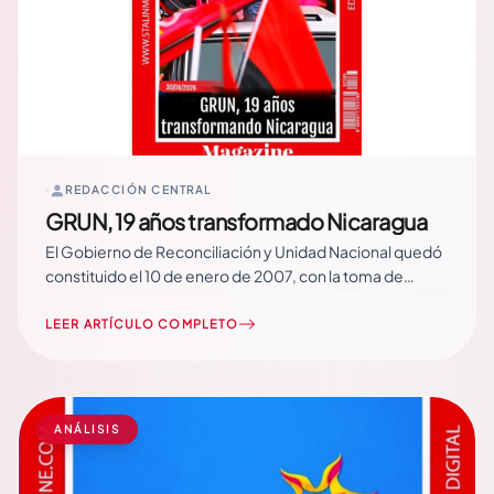
REDACCIÓN CENTRAL
GRUN, 19 años transformado Nicaragua
El Gobierno de Reconciliación y Unidad Nacional quedó
constituido el 10 de enero de 2007, con la toma de
posesión de las autoridades electas en los comicios del
5 de noviembre de 2006. Su instalación dio inicio a una
LEER ARTÍCULO COMPLETO
nueva etapa encabezada por el Frente Sandinista de
Liberación Nacional,… Read More
ANÁLISIS