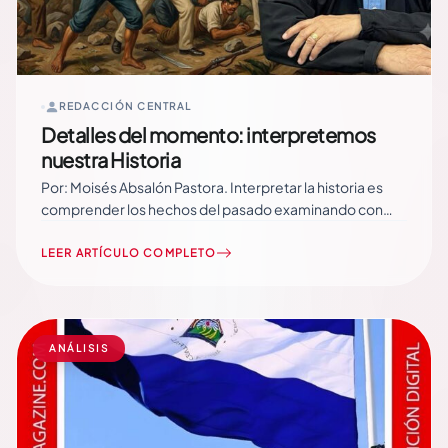
REDACCIÓN CENTRAL
Detalles del momento: interpretemos
nuestra Historia
Por: Moisés Absalón Pastora. Interpretar la historia es
comprender los hechos del pasado examinando con
lupa crítica las evidencias que desde el tiempo inicial o
fundacional nos hacen una tomografía axial
LEER ARTÍCULO COMPLETO
computarizada -a propósito de la modernidad- sobre
hechos consumados de los que sustraemos la
fotografía de lo… Read More
ANÁLISIS