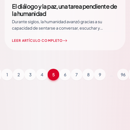
El diálogo y la paz, una tarea pendiente de
la humanidad
Durante siglos, la humanidad avanzó gracias a su
capacidad de sentarse a conversar, escuchar y
encontrar puntos de entendimiento. Desde las primeras
civilizaciones hasta las sociedades contemporáneas, los
LEER ARTÍCULO COMPLETO
pueblos han descubierto que ninguna nación o cultura
perdura únicamente sobre la fuerza o la imposición. Las
diferencias han existido en… Read More
1
2
3
4
5
6
7
8
9
…
96