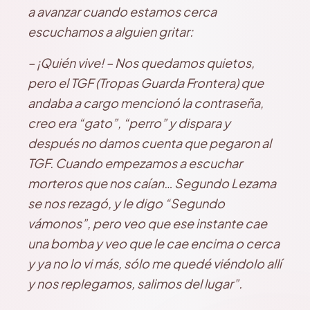
a avanzar cuando estamos cerca
escuchamos a alguien gritar:
– ¡Quién vive! – Nos quedamos quietos,
pero el TGF (Tropas Guarda Frontera) que
andaba a cargo mencionó la contraseña,
creo era “gato”, “perro” y dispara y
después no damos cuenta que pegaron al
TGF. Cuando empezamos a escuchar
morteros que nos caían… Segundo Lezama
se nos rezagó, y le digo “Segundo
vámonos”, pero veo que ese instante cae
una bomba y veo que le cae encima o cerca
y ya no lo vi más, sólo me quedé viéndolo allí
y nos replegamos, salimos del lugar”.