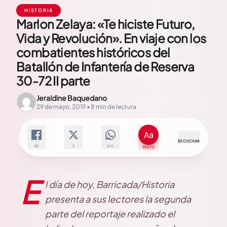
HISTORIA
Marlon Zelaya: «Te hiciste Futuro,
Vida y Revolución». En viaje con los
combatientes históricos del
Batallón de Infantería de Reserva
30-72 II parte
Jeraldine Baquedano
29 de mayo, 2019 • 8 min de lectura
ESCUCHAR
FB
X
WA
TEXTO
E
l día de hoy, Barricada/Historia
presenta a sus lectores la segunda
parte del reportaje realizado el